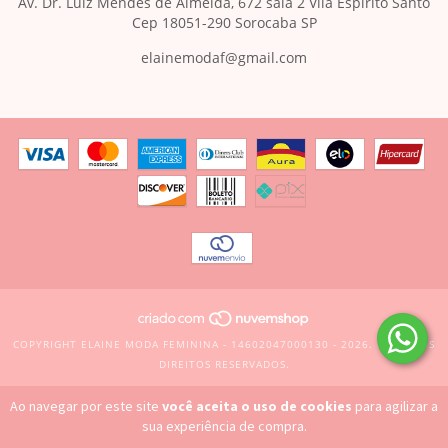
Av. Dr. Luiz Mendes de Almeida, 672 sala 2 Vila Espírito Santo
Cep 18051-290 Sorocaba SP
elainemodaf@gmail.com
COPYRIGHT ELAINE MODA FEMININA - 14602047000130 - 2026. TODOS OS
DIREITOS RESERVADOS.
Ao navegar por este site
você aceita o uso de cookies
para agilizar a
sua experiência de compra.