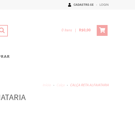
CADASTRE-SE
-
LOGIN
0
Itens
|
R$0,00
PRAR
Início
-
Calça
-
CALÇA RETA ALFAIATARIA
IATARIA