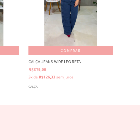
COMPRAR
CALÇA JEANS WIDE LEG RETA
CALÇA WI
R$379,00
R$219,00
3
x de
R$126,33
sem juros
3
x de
R$7
CALÇA
CALÇA