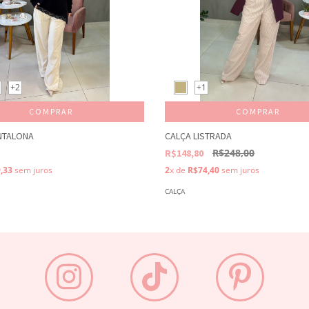
+2
+1
COMPRAR
COMPRAR
NTALONA
CALÇA LISTRADA
R$248,00
R$148,80
,33
sem juros
2
x de
R$74,40
sem juros
CALÇA