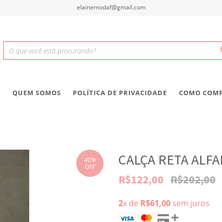
elainemodaf@gmail.com
S
QUEM SOMOS
POLÍTICA DE PRIVACIDADE
COMO COM
CALÇA RETA ALFA
40
%
OFF
R$122,00
R$202,00
2
x de
R$61,00
sem juros