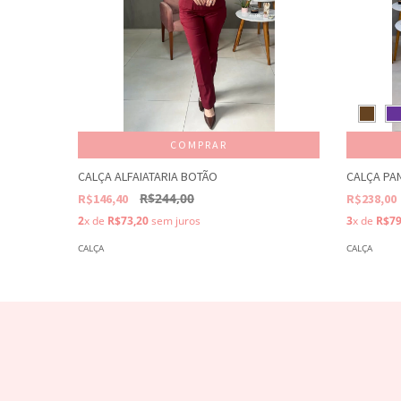
COMPRAR
CALÇA ALFAIATARIA BOTÃO
CALÇA PA
R$244,00
R$146,40
R$238,00
2
x de
R$73,20
sem juros
3
x de
R$79
CALÇA
CALÇA