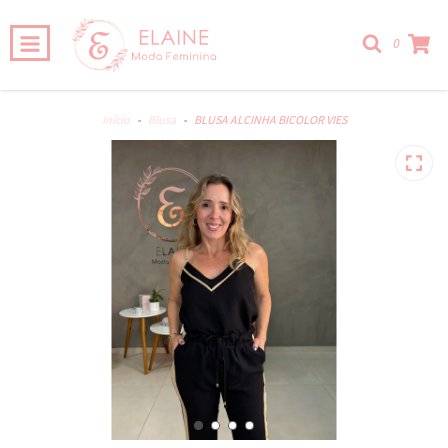
0
Início
-
Blusa
-
BLUSA ALCINHA BICOLOR VIES